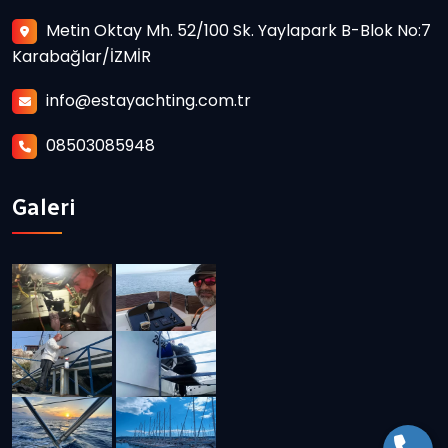
Metin Oktay Mh. 52/100 Sk. Yaylapark B-Blok No:7
Karabağlar/İZMİR
info@estayachting.com.tr
08503085948
Galeri