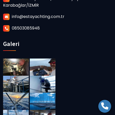
Karabağlar/İZMİR
info@estayachting.com.tr
08503085948
Galeri