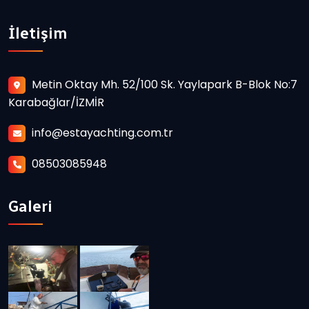
İletişim
Metin Oktay Mh. 52/100 Sk. Yaylapark B-Blok No:7
Karabağlar/İZMİR
info@estayachting.com.tr
08503085948
Galeri