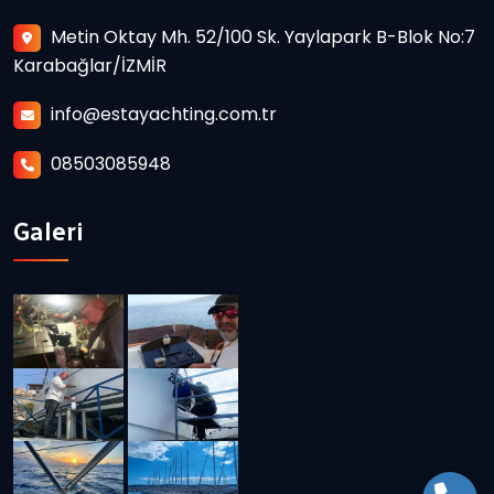
Metin Oktay Mh. 52/100 Sk. Yaylapark B-Blok No:7
Karabağlar/İZMİR
info@estayachting.com.tr
08503085948
Galeri