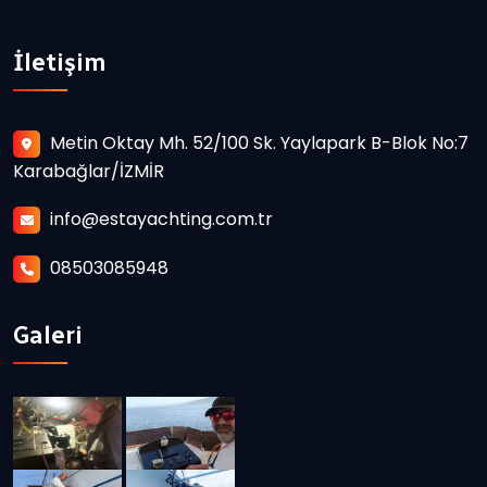
İletişim
Metin Oktay Mh. 52/100 Sk. Yaylapark B-Blok No:7
Karabağlar/İZMİR
info@estayachting.com.tr
08503085948
Galeri