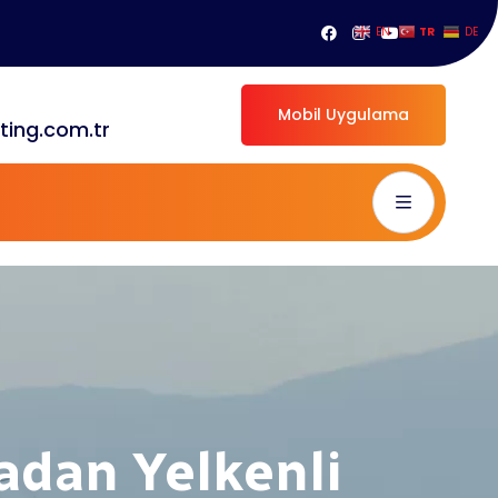
TR
EN
DE
Mobil Uygulama
ting.com.tr
n Yelkenli
adan Yelkenli