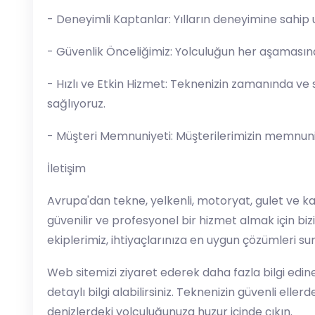
- Deneyimli Kaptanlar: Yılların deneyimine sahip
- Güvenlik Önceliğimiz: Yolculuğun her aşamasında
- Hızlı ve Etkin Hizmet: Teknenizin zamanında ve 
sağlıyoruz.
- Müşteri Memnuniyeti: Müşterilerimizin memnuniy
İletişim
Avrupa'dan tekne, yelkenli, motoryat, gulet ve 
güvenilir ve profesyonel bir hizmet almak için biz
ekiplerimiz, ihtiyaçlarınıza en uygun çözümleri su
Web sitemizi ziyaret ederek daha fazla bilgi edin
detaylı bilgi alabilirsiniz. Teknenizin güvenli ell
denizlerdeki yolculuğunuza huzur içinde çıkın.