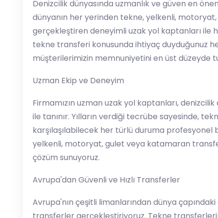
Denizcilik dünyasında uzmanlık ve güven en öneml
dünyanın her yerinden tekne, yelkenli, motoryat,
gerçekleştiren deneyimli uzak yol kaptanları ile
tekne transferi konusunda ihtiyaç duyduğunuz her
müşterilerimizin memnuniyetini en üst düzeyde t
Uzman Ekip ve Deneyim
Firmamızın uzman uzak yol kaptanları, denizcilik 
ile tanınır. Yılların verdiği tecrübe sayesinde, te
karşılaşılabilecek her türlü duruma profesyonel 
yelkenli, motoryat, gulet veya katamaran transferi 
çözüm sunuyoruz.
Avrupa'dan Güvenli ve Hızlı Transferler
Avrupa'nın çeşitli limanlarından dünya çapındaki 
transferler gerçekleştiriyoruz. Tekne transferle