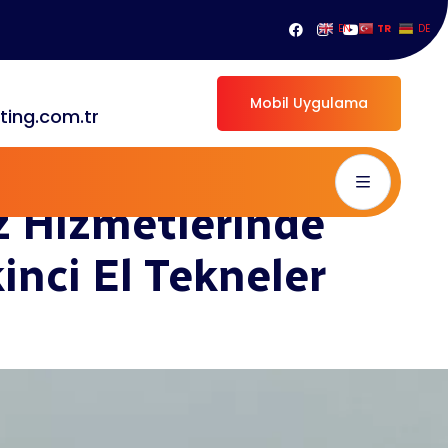
TR
EN
DE
sta Yachting ile Dünya Markası İkinci El Tekneler
Mobil Uygulama
ting.com.tr
e Şirket
z Hizmetlerinde
inci El Tekneler