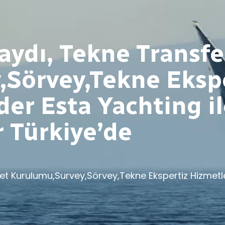
ydı, Tekne Transfer
Sörvey,Tekne Eksp
der Esta Yachting i
r Türkiye’de
ket Kurulumu,Survey,Sörvey,Tekne Ekspertiz Hizmetle