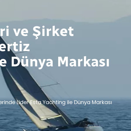
i ve Şirket
ertiz
le Dünya Markası
rinde Lider Esta Yachting ile Dünya Markası