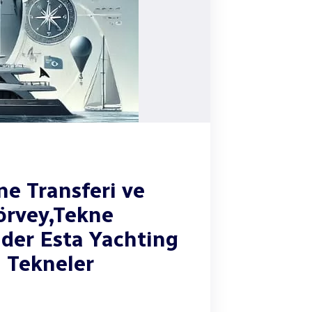
ne Transferi ve
örvey,Tekne
ider Esta Yachting
l Tekneler