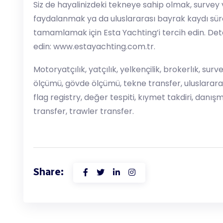
Siz de hayalinizdeki tekneye sahip olmak, survey
faydalanmak ya da uluslararası bayrak kaydı süre
tamamlamak için Esta Yachting’i tercih edin. Detay
edin: www.estayachting.com.tr.
Motoryatçılık, yatçılık, yelkençilik, brokerlık, sur
ölçümü, gövde ölçümü, tekne transfer, uluslarara
flag registry, değer tespiti, kıymet takdiri, danı
transfer, trawler transfer.
Share: