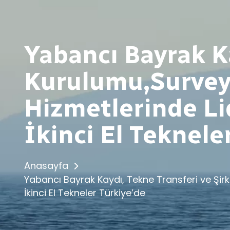
Yabancı Bayrak Ka
Kurulumu,Survey,
Hizmetlerinde Li
İkinci El Teknele
Anasayfa
Yabancı Bayrak Kaydı, Tekne Transferi ve Şir
İkinci El Tekneler Türkiye’de